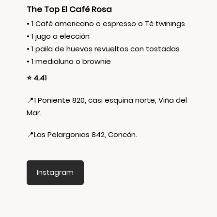
The Top El Café Rosa
•⁠ 1 Café americano o espresso o Té twinings
•⁠ ⁠1 jugo a elección
•⁠ ⁠1 paila de huevos revueltos con tostadas
•⁠ ⁠1 medialuna o brownie
⭐ 4.41
📍
1 Poniente 820, casi esquina norte, Viña del
Mar.
📍
Las Pelargonias 842, Concón.
Instagram