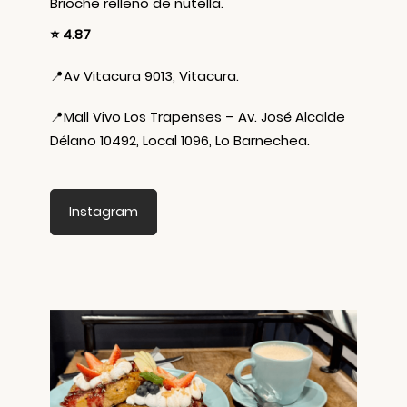
Brioche relleno de nutella.
⭐ 4.87
📍
Av Vitacura 9013, Vitacura.
📍
Mall Vivo Los Trapenses – Av. José Alcalde
Délano 10492, Local 1096, Lo Barnechea.
Instagram