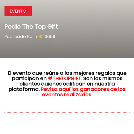
EVENTO
Podio The Top Gift
Publicado Por
/
3659
El evento que reúne a
las mejores regalos
que
participan en
#THETOPGIFT.
Son los mismos
clientes quienes califican en nuestra
plataforma
.
Revisa aquí los ganadores de los
eventos realizados.