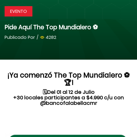
EVENTO
Pide Aquí The Top Mundialero ⚽️
Publicado Por
/
4282
¡Ya comenzó The Top Mundialero ⚽️
🏆!
🗓️Del 01 al 12 de Julio
+30 locales participantes a $4.990 c/u con
@bancofalabellacmr