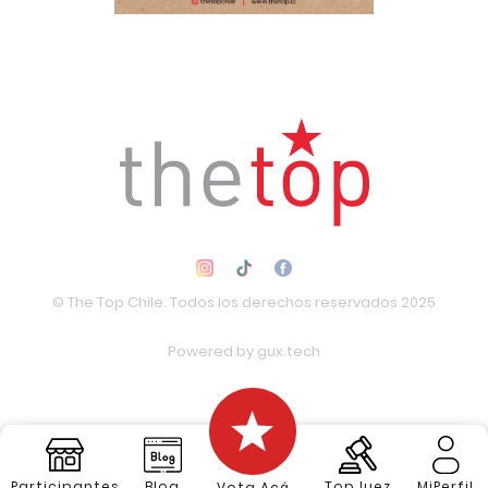
© The Top Chile. Todos los derechos reservados 2025
Powered by
gux.tech
Participantes
Blog
TopJuez
MiPerfil
Vota Acá